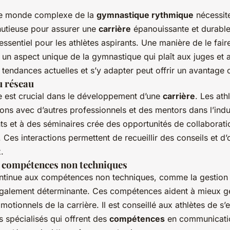
le monde complexe de la
gymnastique rythmique
nécessit
inutieuse pour assurer une
carrière
épanouissante et durabl
essentiel pour les athlètes aspirants. Une manière de le fair
 un aspect unique de la gymnastique qui plaît aux juges et 
endances actuelles et s’y adapter peut offrir un avantage c
u réseau
e est crucial dans le développement d’une
carrière
. Les ath
tions avec d’autres professionnels et des mentors dans l’indus
s et à des séminaires crée des opportunités de collaboratio
 Ces interactions permettent de recueillir des conseils et d’
.
 compétences non techniques
ntinue aux compétences non techniques, comme la gestion 
également déterminante. Ces compétences aident à mieux gé
omotionnels de la carrière. Il est conseillé aux athlètes de s
spécialisés qui offrent des
compétences
en communicatio