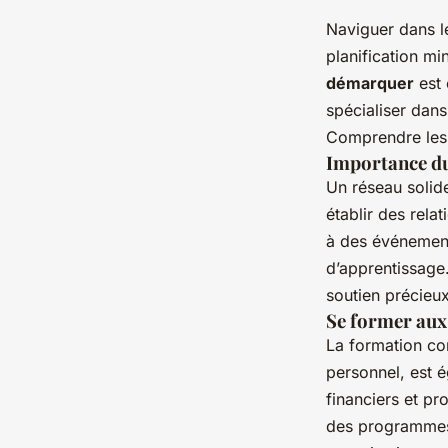
Naviguer dans 
planification m
démarquer
est 
spécialiser dans
Comprendre les t
Importance d
Un réseau solid
établir des rela
à des événement
d’apprentissage.
soutien précieux
Se former aux
La formation co
personnel, est 
financiers et pr
des programmes 