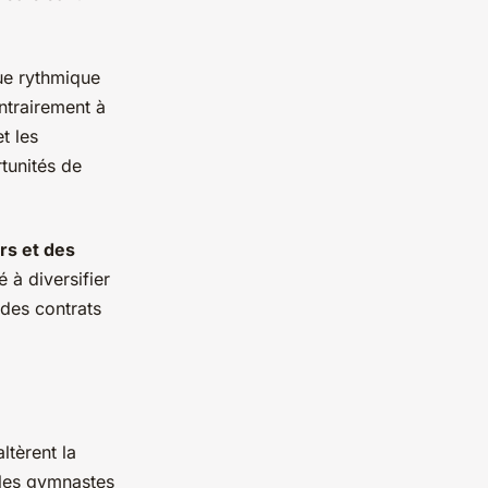
ue rythmique
ntrairement à
t les
tunités de
rs et des
 à diversifier
 des contrats
ltèrent la
 les gymnastes