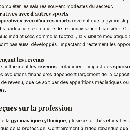
 compléter les salaires souvent modestes du secteur.
atives avec d’autres sports
paratives avec d’autres sports
révèlent que la gymnastiq
is particuliers en matière de reconnaissance financière. Co
plus médiatisées comme le football, la visibilité médiatique e
 sont pas aussi développés, impactant directement les oppor
ençant les revenus
rs influencent les
revenus
, notamment l’impact des
sponso
es évolutions financières dépendent largement de la capacité
 de revenu, que ce soit par des apparitions médiatiques ou
es.
eçues sur la profession
de la
gymnastique rythmique
, plusieurs clichés et mythes a
ique de la profession. Contrairement à l’idée répandue que