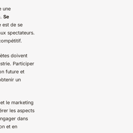
e une
e.
Se
e est de se
aux spectateurs.
ompétitif.
lètes doivent
trie. Participer
n future et
obtenir un
et le marketing
rer les aspects
’engager dans
n et en