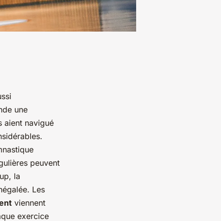
ussi
nde une
s aient navigué
nsidérables.
mnastique
gulières peuvent
up, la
négalée. Les
ent
viennent
haque exercice