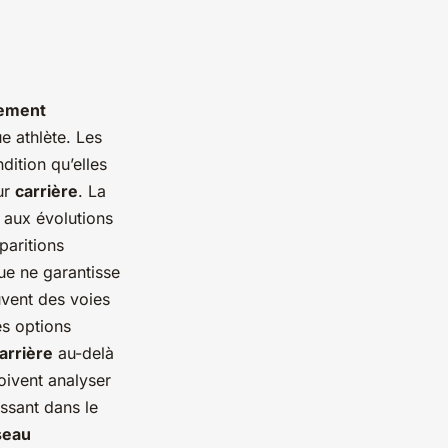
ement
e athlète. Les
dition qu’elles
ur
carrière
. La
r aux évolutions
paritions
ue ne garantisse
uvent des voies
es options
arrière
au-delà
oivent analyser
ssant dans le
seau