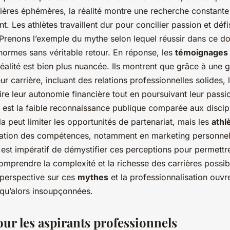
ères éphémères, la réalité montre une recherche constante 
. Les athlètes travaillent dur pour concilier passion et défi
 Prenons l’exemple du mythe selon lequel réussir dans ce d
normes sans véritable retour. En réponse, les
témoignages 
réalité est bien plus nuancée. Ils montrent que grâce à une 
eur carrière, incluant des relations professionnelles solides, 
re leur autonomie financière tout en poursuivant leur passi
t est la faible reconnaissance publique comparée aux discip
a peut limiter les opportunités de partenariat, mais les
athl
ication des compétences, notamment en marketing personnel
Il est impératif de démystifier ces perceptions pour permettr
mprendre la complexité et la richesse des carrières possib
perspective sur ces
mythes
et la professionnalisation ouvr
squ’alors insoupçonnées.
our les aspirants professionnels