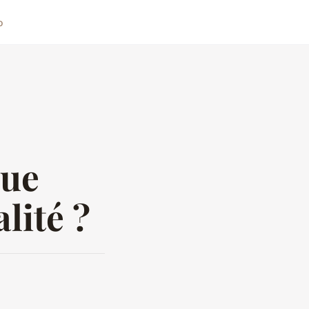
o
que
lité ?