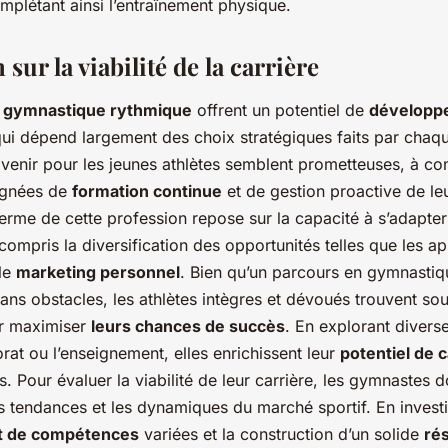
mplétant ainsi l’entraînement physique.
sur la viabilité de la carrière
n
gymnastique rythmique
offrent un potentiel de
développ
ui dépend largement des choix stratégiques faits par chaqu
venir pour les jeunes athlètes semblent prometteuses, à con
agnées de
formation continue
et de gestion proactive de le
 terme de cette profession repose sur la capacité à s’adapte
y compris la diversification des opportunités telles que les ap
le
marketing personnel
. Bien qu’un parcours en gymnastiq
ans obstacles, les athlètes intègres et dévoués trouvent so
ur maximiser
leurs chances de succès
. En explorant divers
at ou l’enseignement, elles enrichissent leur
potentiel de c
. Pour évaluer la viabilité de leur carrière, les gymnastes d
s tendances et les dynamiques du marché sportif. En investi
 de compétences
variées et la construction d’un solide
ré