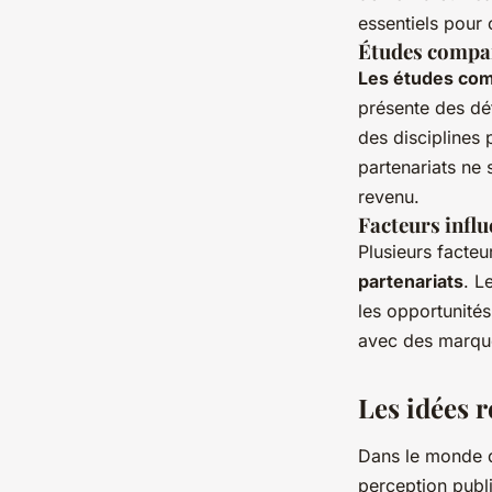
essentiels pour
Études compar
Les études com
présente des déf
des disciplines 
partenariats ne
revenu.
Facteurs influ
Plusieurs facteu
partenariats
. L
les opportunités
avec des marqu
Les idées r
Dans le monde 
perception publ