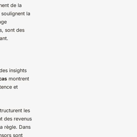
nent de la
soulignent la
age
s, sont des
ant.
des insights
cas
montrent
tence et
ructurent les
nt des revenus
la règle. Dans
nsors sont