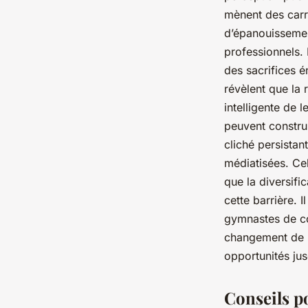
mènent des carri
d’épanouissement
professionnels.
des sacrifices é
révèlent que la 
intelligente de l
peuvent construi
cliché persistan
médiatisées. Cel
que la diversif
cette barrière. 
gymnastes de co
changement de 
opportunités ju
Conseils p