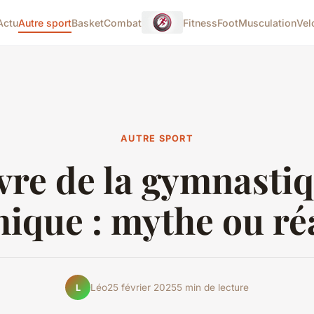
Actu
Autre sport
Basket
Combat
Fitness
Foot
Musculation
Vel
AUTRE SPORT
vre de la gymnasti
ique : mythe ou réa
Léo
25 février 2025
5 min de lecture
L