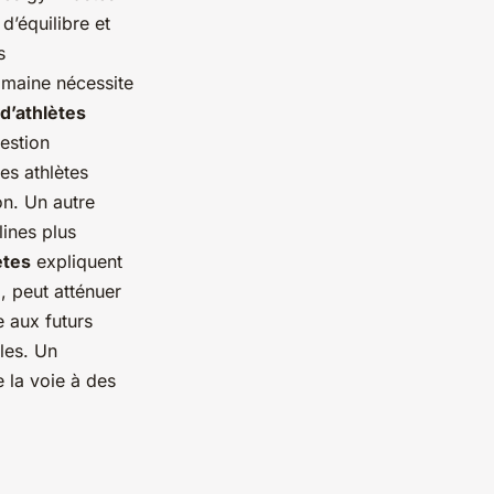
d’équilibre et
s
omaine nécessite
d’athlètes
gestion
les athlètes
on. Un autre
lines plus
ètes
expliquent
, peut atténuer
e aux futurs
les. Un
e la voie à des